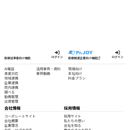
ログイン
ログイン
医療従事者向け機能
医療関連企業向け機能
AI電話
活用事例・資料
現場向け
患者対応
事例動画
本社向け
地域連携
料金プラン
企業連携
院内連携
調べる
勤務管理
出席管理
会社情報
採用情報
コーポレートサイト
採用サイト
会社概要
私たちの想い
企業理念
会社を知る
社名・ロゴの由来
働きやすさを知る