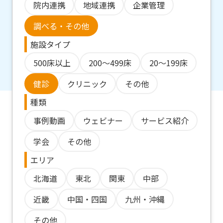
院内連携
地域連携
企業管理
調べる・その他
施設タイプ
500床以上
200～499床
20～199床
健診
クリニック
その他
種類
事例動画
ウェビナー
サービス紹介
学会
その他
エリア
北海道
東北
関東
中部
近畿
中国・四国
九州・沖縄
その他