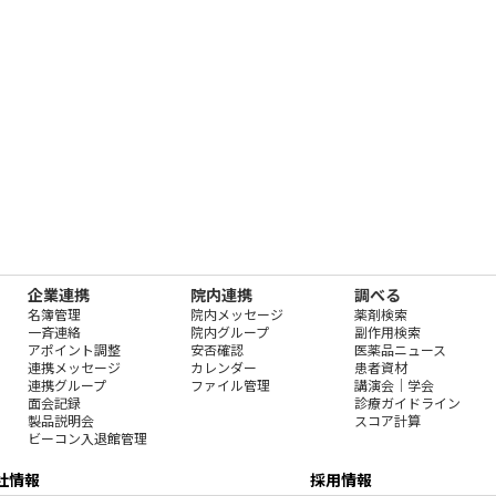
企業連携
院内連携
調べる
名簿管理
院内メッセージ
薬剤検索
一斉連絡
院内グループ
副作用検索
アポイント調整
安否確認
医薬品ニュース
連携メッセージ
カレンダー
患者資材
連携グループ
ファイル管理
講演会｜学会
面会記録
診療ガイドライン
製品説明会
スコア計算
ビーコン入退館管理
社情報
採用情報