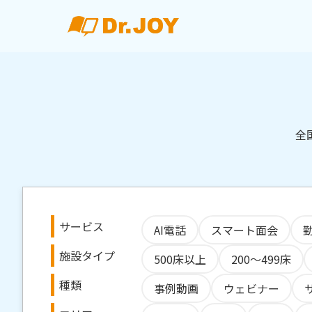
全
サービス
AI電話
スマート面会
施設タイプ
500床以上
200～499床
種類
事例動画
ウェビナー