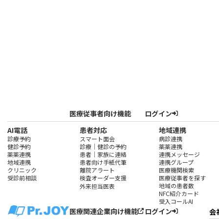
ログイン
医療従事者向け機能
AI電話
患者対応
地域連携
診療予約
スマート面会
病診連携
健診予約
診療｜健診の予約
薬薬連携
薬薬連携
患者｜家族に連絡
連携メッセージ
地域連携
患者向け手紙代筆
連携グループ
クリニック
離院アラート
医療機関検索
受診前相談
検査オーダー支援
医療従事者を探す
地域の患者数
外来担当医表
NFC紹介カード
受入コールAI
ログイン
医療関連企業向け機能
会