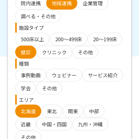
院内連携
地域連携
企業管理
調べる・その他
施設タイプ
500床以上
200～499床
20～199床
健診
クリニック
その他
種類
事例動画
ウェビナー
サービス紹介
学会
その他
エリア
北海道
東北
関東
中部
近畿
中国・四国
九州・沖縄
その他