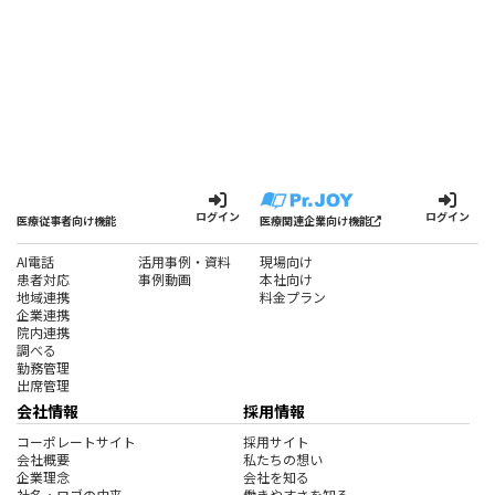
ログイン
ログイン
医療従事者向け機能
医療関連企業向け機能
AI電話
活用事例・資料
現場向け
患者対応
事例動画
本社向け
地域連携
料金プラン
企業連携
院内連携
調べる
勤務管理
出席管理
会社情報
採用情報
コーポレートサイト
採用サイト
会社概要
私たちの想い
企業理念
会社を知る
社名・ロゴの由来
働きやすさを知る