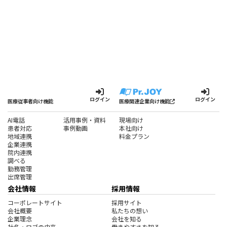
ログイン
ログイン
医療従事者向け機能
医療関連企業向け機能
AI電話
活用事例・資料
現場向け
患者対応
事例動画
本社向け
地域連携
料金プラン
企業連携
院内連携
調べる
勤務管理
出席管理
会社情報
採用情報
コーポレートサイト
採用サイト
会社概要
私たちの想い
企業理念
会社を知る
社名・ロゴの由来
働きやすさを知る