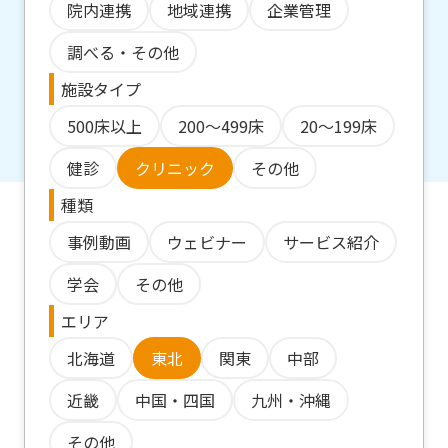
院内連携
地域連携
企業管理
調べる・その他
施設タイプ
500床以上
200～499床
20～199床
健診
クリニック
その他
種類
事例動画
ウェビナー
サービス紹介
学会
その他
エリア
北海道
東北
関東
中部
近畿
中国・四国
九州・沖縄
その他