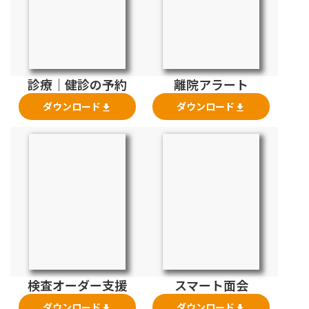
診療｜健診の予約
離院アラート
ダウンロード
ダウンロード
file_download
file_download
検査オーダー支援
スマート面会
ダウンロード
ダウンロード
file_download
file_download