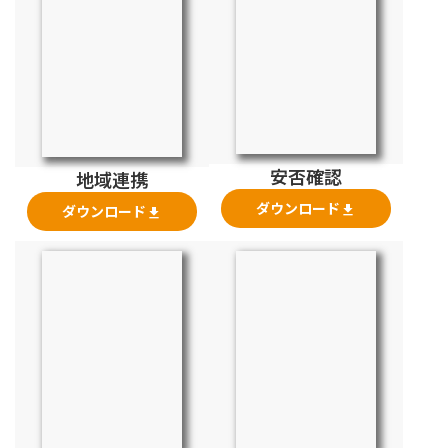
安否確認
地域連携
ダウンロード
ダウンロード
file_download
file_download