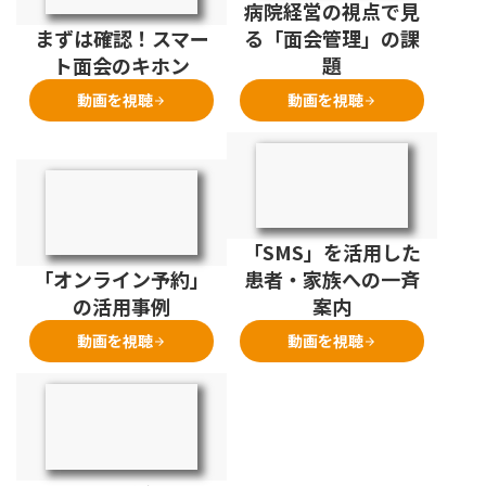
病院経営の視点で見
まずは確認！スマー
る「面会管理」の課
ト面会のキホン
題
動画を視聴
動画を視聴
arrow_forward
arrow_forward
「SMS」を活用した
「オンライン予約」
患者・家族への一斉
の活用事例
案内
動画を視聴
動画を視聴
arrow_forward
arrow_forward