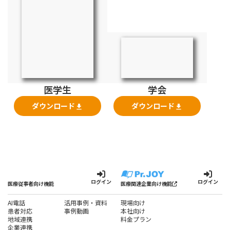
医学生
学会
ダウンロード
ダウンロード
file_download
file_download
ログイン
ログイン
医療従事者向け機能
医療関連企業向け機能
AI電話
活用事例・資料
現場向け
患者対応
事例動画
本社向け
地域連携
料金プラン
企業連携