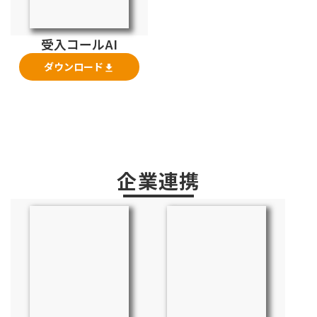
受入コールAI
ダウンロード
file_download
企業連携