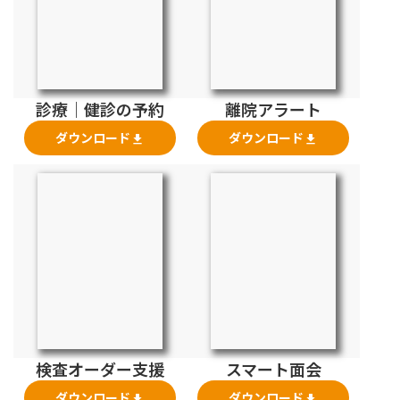
診療｜健診の予約
離院アラート
ダウンロード
ダウンロード
file_download
file_download
検査オーダー支援
スマート面会
ダウンロード
ダウンロード
file_download
file_download