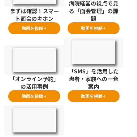
病院経営の視点で見
まずは確認！スマー
る「面会管理」の課
ト面会のキホン
題
動画を視聴
動画を視聴
arrow_forward
arrow_forward
「SMS」を活用した
「オンライン予約」
患者・家族への一斉
の活用事例
案内
動画を視聴
動画を視聴
arrow_forward
arrow_forward