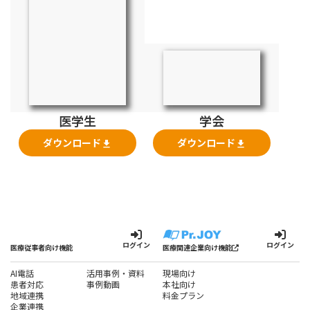
医学生
学会
ダウンロード
ダウンロード
file_download
file_download
ログイン
ログイン
医療従事者向け機能
医療関連企業向け機能
AI電話
活用事例・資料
現場向け
患者対応
事例動画
本社向け
地域連携
料金プラン
企業連携