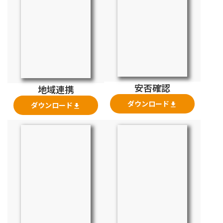
安否確認
地域連携
ダウンロード
ダウンロード
file_download
file_download