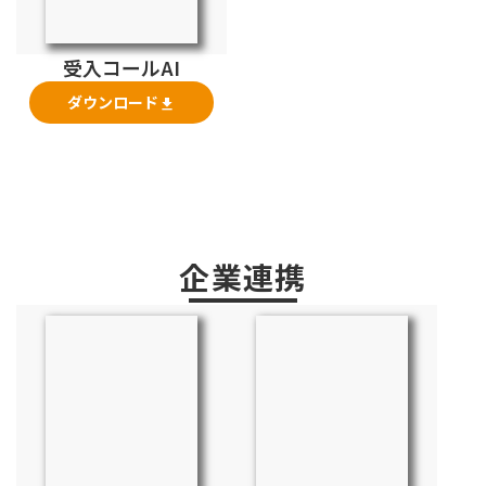
受入コールAI
ダウンロード
file_download
企業連携