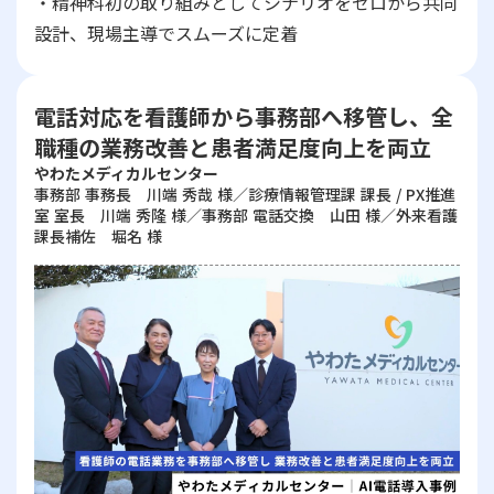
・精神科初の取り組みとしてシナリオをゼロから共同
設計、現場主導でスムーズに定着
電話対応を看護師から事務部へ移管し、全
職種の業務改善と患者満足度向上を両立
やわたメディカルセンター
事務部 事務長 川端 秀哉 様／診療情報管理課 課長 / PX推進
室 室長 川端 秀隆 様／事務部 電話交換 山田 様／外来看護
課長補佐 堀名 様