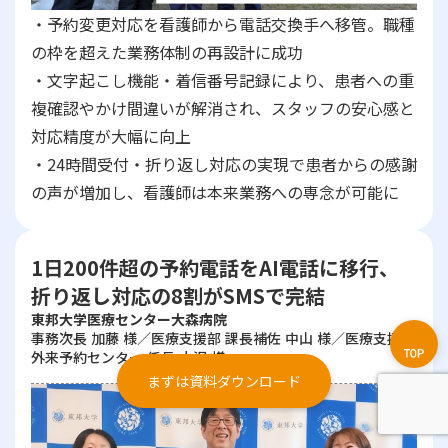
・予約変更対応を看護師から電話交換手へ移管。職種
の枠を超えた業務体制の再設計に成功
・文字起こし機能・着信番号記録により、患者への重
複確認やかけ間違いが解消され、スタッフの安心感と
対応精度が大幅に向上
・24時間受付・折り返し対応の実現で患者からの感謝
の声が増加し、看護師は本来業務への専念が可能に
1日200件超の予約電話をAI電話に移行、
折り返し対応の8割がSMSで完結
東邦大学医療センター大森病院
事務次長 加藤 様／医療支援部 課長補佐 中山 様／医療支援部
外来予約センター 係長 小沢 様
まずは資料ダウンロード