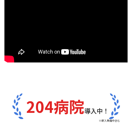
204病院
導入中！
※導入準備中含む