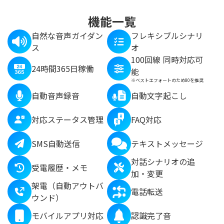
機能一覧
自然な音声ガイダン
フレキシブルシナリ
ス
オ
100回線 同時対応可
24時間365日稼働
能
※ベストエフォートのため80を推奨
自動音声録音
自動文字起こし
対応ステータス管理
FAQ対応
SMS自動送信
テキストメッセージ
対話シナリオの追
受電履歴・メモ
加・変更
架電（自動アウトバ
電話転送
ウンド）
モバイルアプリ対応
認識完了音