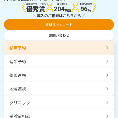
病院DXアワード2025
導入施設数
業務改善実感
優秀賞
204
96
施設
%
＼導入のご相談はこちらから／
資料ダウンロード
お問い合わせ
診療予約
健診予約
薬薬連携
地域連携
クリニック
受診前相談