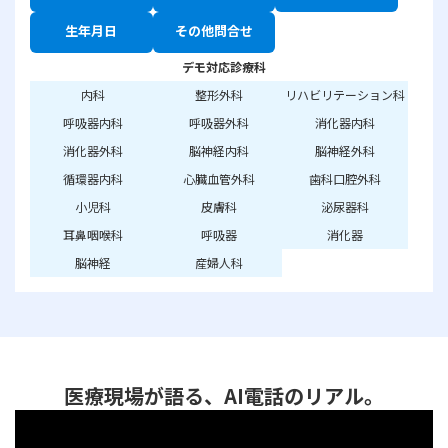
生年月日
その他問合せ
デモ対応診療科
内科
整形外科
リハビリテーション科
呼吸器内科
呼吸器外科
消化器内科
消化器外科
脳神経内科
脳神経外科
循環器内科
心臓血管外科
歯科口腔外科
小児科
皮膚科
泌尿器科
耳鼻咽喉科
呼吸器
消化器
脳神経
産婦人科
医療現場が語る、AI電話のリアル。