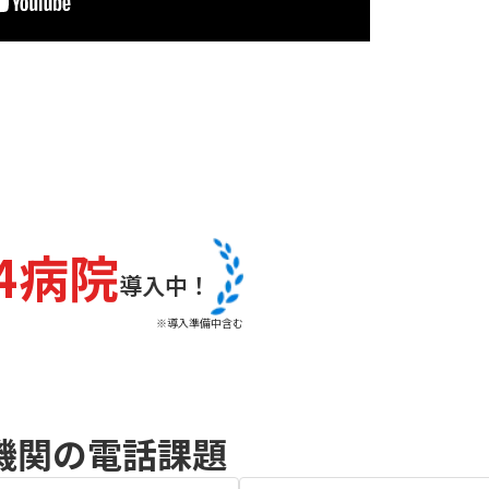
04病院
導入中！
※導入準備中含む
機関の電話課題