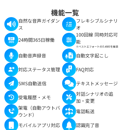
機能一覧
自然な音声ガイダン
フレキシブルシナリ
ス
オ
100回線 同時対応可
24時間365日稼働
能
※ベストエフォートのため80を推奨
自動音声録音
自動文字起こし
対応ステータス管理
FAQ対応
SMS自動送信
テキストメッセージ
対話シナリオの追
受電履歴・メモ
加・変更
架電（自動アウトバ
電話転送
ウンド）
モバイルアプリ対応
認識完了音