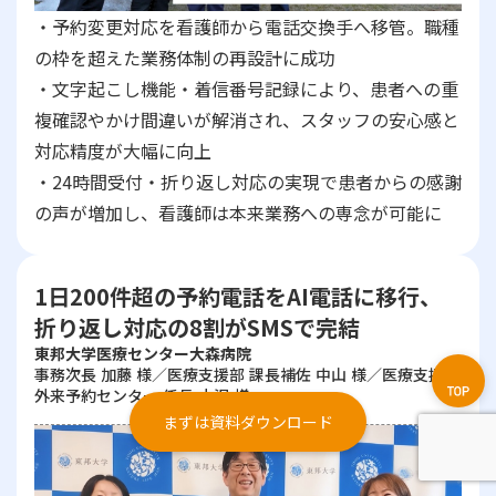
・予約変更対応を看護師から電話交換手へ移管。職種
の枠を超えた業務体制の再設計に成功
・文字起こし機能・着信番号記録により、患者への重
複確認やかけ間違いが解消され、スタッフの安心感と
対応精度が大幅に向上
・24時間受付・折り返し対応の実現で患者からの感謝
の声が増加し、看護師は本来業務への専念が可能に
1日200件超の予約電話をAI電話に移行、
折り返し対応の8割がSMSで完結
東邦大学医療センター大森病院
事務次長 加藤 様／医療支援部 課長補佐 中山 様／医療支援部
外来予約センター 係長 小沢 様
まずは資料ダウンロード