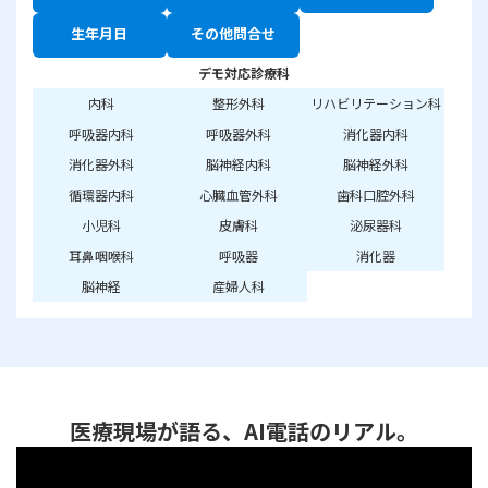
生年月日
その他問合せ
デモ対応診療科
内科
整形外科
リハビリテーション科
呼吸器内科
呼吸器外科
消化器内科
消化器外科
脳神経内科
脳神経外科
循環器内科
心臓血管外科
歯科口腔外科
小児科
皮膚科
泌尿器科
耳鼻咽喉科
呼吸器
消化器
脳神経
産婦人科
医療現場が語る、AI電話のリアル。