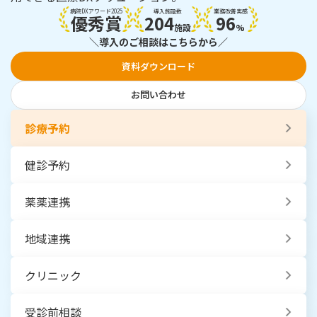
病院DXアワード2025
導入施設数
業務改善実感
優秀賞
204
96
施設
%
＼導入のご相談はこちらから／
資料ダウンロード
お問い合わせ
診療予約
健診予約
薬薬連携
地域連携
クリニック
受診前相談