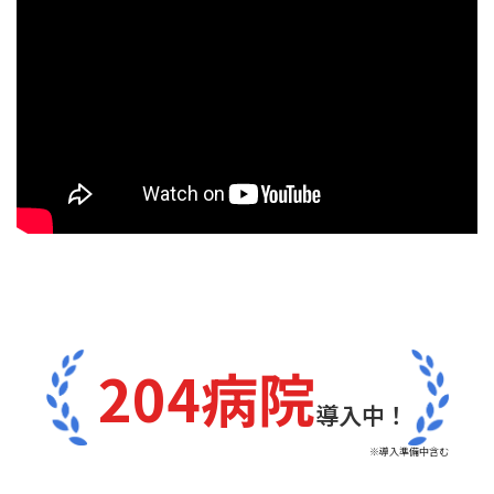
204病院
導入中！
※導入準備中含む