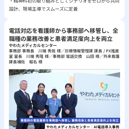
・精神科初の取り組みとしてシナリオをゼロから共同
設計、現場主導でスムーズに定着
電話対応を看護師から事務部へ移管し、全
職種の業務改善と患者満足度向上を両立
やわたメディカルセンター
事務部 事務長 川端 秀哉 様／診療情報管理課 課長 / PX推進
室 室長 川端 秀隆 様／事務部 電話交換 山田 様／外来看護
課長補佐 堀名 様