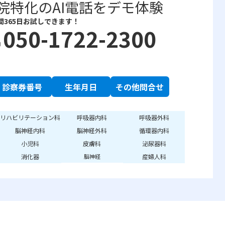
院特化のAI電話をデモ体験
間365日お試しできます！
050-1722-2300
e
診察券番号
生年月日
その他問合せ
リハビリテーション科
呼吸器内科
呼吸器外科
脳神経内科
脳神経外科
循環器内科
小児科
皮膚科
泌尿器科
消化器
産婦人科
脳神経