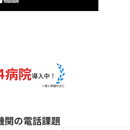
04病院
導入中！
※導入準備中含む
機関の電話課題