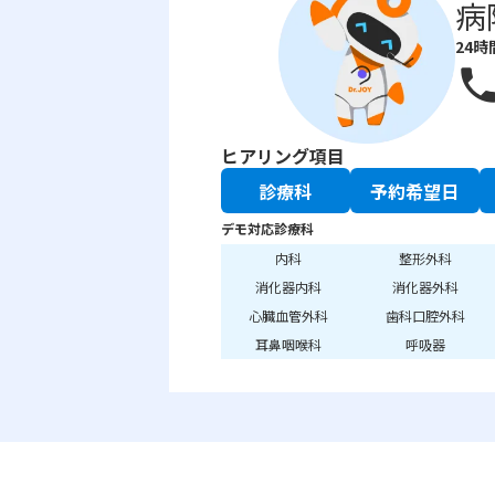
病
24時
phon
ヒアリング項目
診療科
予約希望日
デモ対応診療科
内科
整形外科
消化器内科
消化器外科
心臓血管外科
歯科口腔外科
耳鼻咽喉科
呼吸器