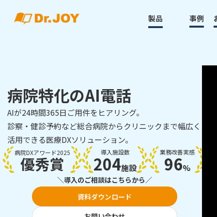
製品
事例
病院特化のAI電話
AIが24時間365日ご用件をヒアリング。
診察・健診予約など総合病院からクリニックまで幅広く
活用できる医療DXソリューション。
導入施設数
業務改善実感
病院DXアワード2025
204
96
優秀賞
施設
%
＼導入のご相談はこちらから／
資料ダウンロード
お問い合わせ