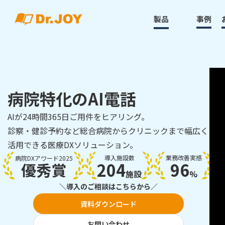
製品
事例
病院特化のAI電話
AIが24時間365日ご用件をヒアリング。
診察・健診予約など総合病院からクリニックまで幅広く
活用できる医療DXソリューション。
導入施設数
業務改善実感
病院DXアワード2025
204
96
優秀賞
施設
%
＼導入のご相談はこちらから／
資料ダウンロード
お問い合わせ