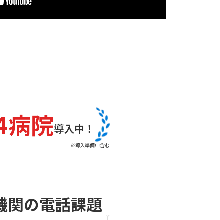
04病院
導入中！
※導入準備中含む
機関の電話課題