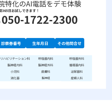
院特化のAI電話をデモ体験
間365日お試しできます！
050-1722-2300
e
診察券番号
生年月日
その他問合せ
リハビリテーション科
呼吸器内科
呼吸器外科
脳神経内科
脳神経外科
循環器内科
小児科
皮膚科
泌尿器科
消化器
産婦人科
脳神経