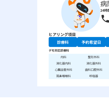
病
24時
phon
ヒアリング項目
診療科
予約希望日
デモ対応診療科
内科
整形外科
消化器内科
消化器外科
心臓血管外科
歯科口腔外科
耳鼻咽喉科
呼吸器