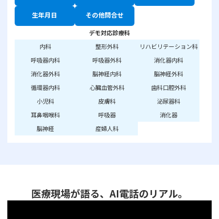
生年月日
その他問合せ
デモ対応診療科
内科
整形外科
リハビリテーション科
呼吸器内科
呼吸器外科
消化器内科
消化器外科
脳神経内科
脳神経外科
循環器内科
心臓血管外科
歯科口腔外科
小児科
皮膚科
泌尿器科
耳鼻咽喉科
呼吸器
消化器
脳神経
産婦人科
医療現場が語る、AI電話のリアル。