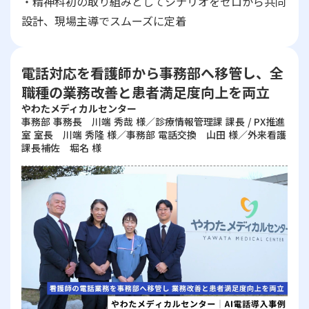
・精神科初の取り組みとしてシナリオをゼロから共同
設計、現場主導でスムーズに定着
電話対応を看護師から事務部へ移管し、全
職種の業務改善と患者満足度向上を両立
やわたメディカルセンター
事務部 事務長 川端 秀哉 様／診療情報管理課 課長 / PX推進
室 室長 川端 秀隆 様／事務部 電話交換 山田 様／外来看護
課長補佐 堀名 様