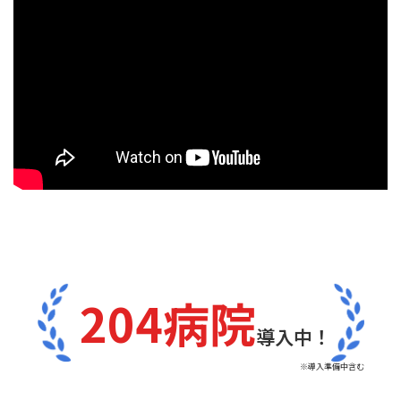
204病院
導入中！
※導入準備中含む