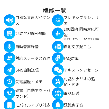
機能一覧
自然な音声ガイダン
フレキシブルシナリ
ス
オ
100回線 同時対応可
24時間365日稼働
能
※ベストエフォートのため80を推奨
自動音声録音
自動文字起こし
対応ステータス管理
FAQ対応
SMS自動送信
テキストメッセージ
対話シナリオの追
受電履歴・メモ
加・変更
架電（自動アウトバ
電話転送
ウンド）
モバイルアプリ対応
認識完了音