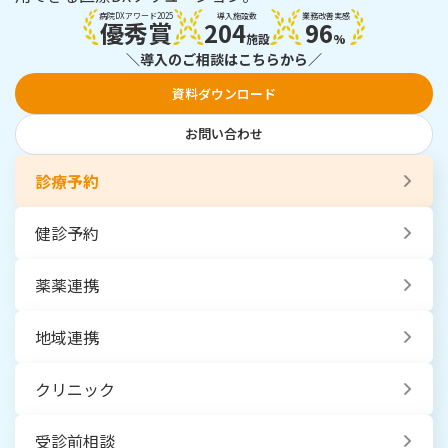
病院DXアワード2025
導入施設数
業務改善実感
優秀賞
204
96
施設
%
＼導入のご相談はこちらから／
資料ダウンロード
お問い合わせ
診療予約
健診予約
薬薬連携
地域連携
クリニック
受診前相談