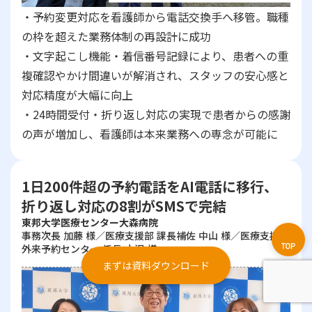
・予約変更対応を看護師から電話交換手へ移管。職種
の枠を超えた業務体制の再設計に成功
・文字起こし機能・着信番号記録により、患者への重
複確認やかけ間違いが解消され、スタッフの安心感と
対応精度が大幅に向上
・24時間受付・折り返し対応の実現で患者からの感謝
の声が増加し、看護師は本来業務への専念が可能に
1日200件超の予約電話をAI電話に移行、
折り返し対応の8割がSMSで完結
東邦大学医療センター大森病院
事務次長 加藤 様／医療支援部 課長補佐 中山 様／医療支援部
外来予約センター 係長 小沢 様
まずは資料ダウンロード