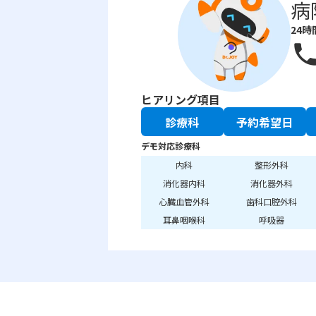
病
24時
phon
ヒアリング項目
診療科
予約希望日
デモ対応診療科
内科
整形外科
消化器内科
消化器外科
心臓血管外科
歯科口腔外科
耳鼻咽喉科
呼吸器