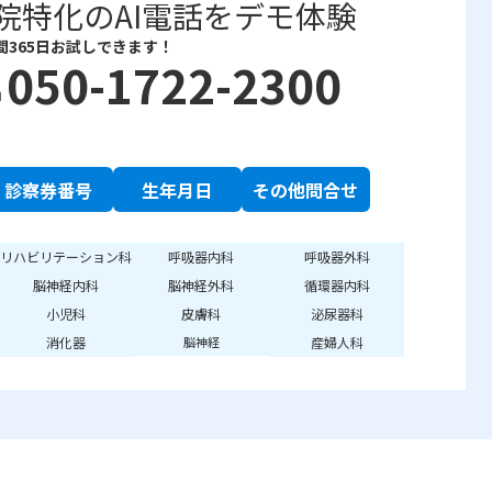
院特化のAI電話をデモ体験
間365日お試しできます！
050-1722-2300
e
診察券番号
生年月日
その他問合せ
リハビリテーション科
呼吸器内科
呼吸器外科
脳神経内科
脳神経外科
循環器内科
小児科
皮膚科
泌尿器科
消化器
産婦人科
脳神経