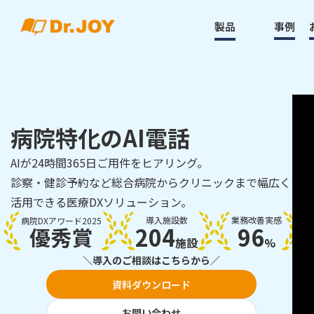
製品
事例
病院特化のAI電話
AIが24時間365日ご用件をヒアリング。
診察・健診予約など総合病院からクリニックまで幅広く
活用できる医療DXソリューション。
導入施設数
業務改善実感
病院DXアワード2025
204
96
優秀賞
施設
%
＼導入のご相談はこちらから／
資料ダウンロード
お問い合わせ