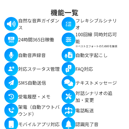
機能一覧
自然な音声ガイダン
フレキシブルシナリ
ス
オ
100回線 同時対応可
24時間365日稼働
能
※ベストエフォートのため80を推奨
自動音声録音
自動文字起こし
対応ステータス管理
FAQ対応
SMS自動送信
テキストメッセージ
対話シナリオの追
受電履歴・メモ
加・変更
架電（自動アウトバ
電話転送
ウンド）
モバイルアプリ対応
認識完了音