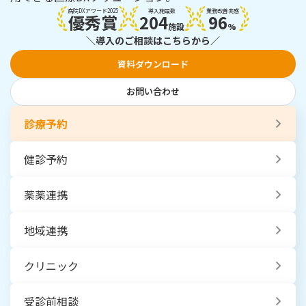
病院DXアワード2025
導入施設数
業務改善実感
優秀賞
204
96
施設
%
＼導入のご相談はこちらから／
資料ダウンロード
お問い合わせ
診療予約
健診予約
薬薬連携
地域連携
クリニック
受診前相談