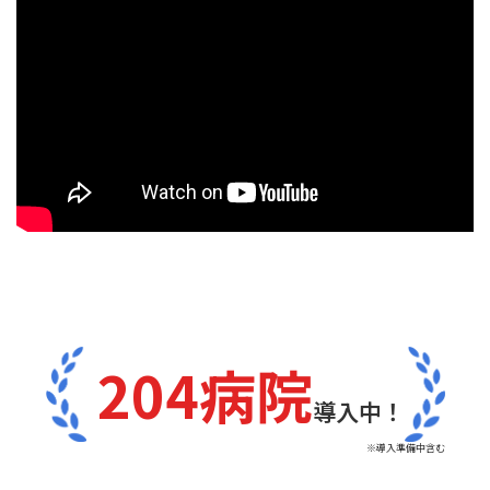
204病院
導入中！
※導入準備中含む