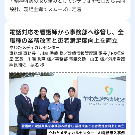
・精神科初の取り組みとしてシナリオをゼロから共同
設計、現場主導でスムーズに定着
電話対応を看護師から事務部へ移管し、全
職種の業務改善と患者満足度向上を両立
やわたメディカルセンター
事務部 事務長 川端 秀哉 様／診療情報管理課 課長 / PX推進
室 室長 川端 秀隆 様／事務部 電話交換 山田 様／外来看護
課長補佐 堀名 様