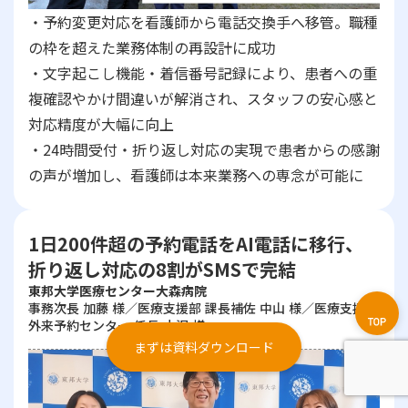
・予約変更対応を看護師から電話交換手へ移管。職種
の枠を超えた業務体制の再設計に成功
・文字起こし機能・着信番号記録により、患者への重
複確認やかけ間違いが解消され、スタッフの安心感と
対応精度が大幅に向上
・24時間受付・折り返し対応の実現で患者からの感謝
の声が増加し、看護師は本来業務への専念が可能に
1日200件超の予約電話をAI電話に移行、
折り返し対応の8割がSMSで完結
東邦大学医療センター大森病院
事務次長 加藤 様／医療支援部 課長補佐 中山 様／医療支援部
外来予約センター 係長 小沢 様
まずは資料ダウンロード