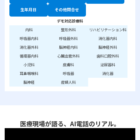
生年月日
その他問合せ
デモ対応診療科
内科
整形外科
リハビリテーション科
呼吸器内科
呼吸器外科
消化器内科
消化器外科
脳神経内科
脳神経外科
循環器内科
心臓血管外科
歯科口腔外科
小児科
皮膚科
泌尿器科
耳鼻咽喉科
呼吸器
消化器
脳神経
産婦人科
医療現場が語る、AI電話のリアル。