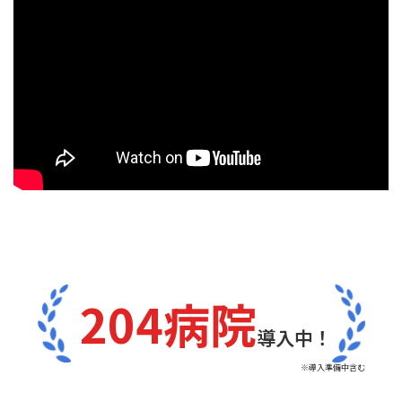
204病院
導入中！
※導入準備中含む