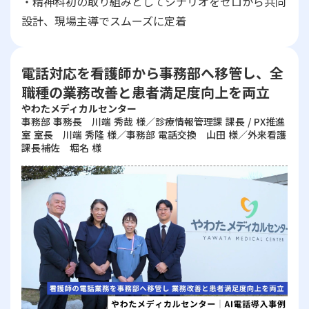
・精神科初の取り組みとしてシナリオをゼロから共同
設計、現場主導でスムーズに定着
電話対応を看護師から事務部へ移管し、全
職種の業務改善と患者満足度向上を両立
やわたメディカルセンター
事務部 事務長 川端 秀哉 様／診療情報管理課 課長 / PX推進
室 室長 川端 秀隆 様／事務部 電話交換 山田 様／外来看護
課長補佐 堀名 様