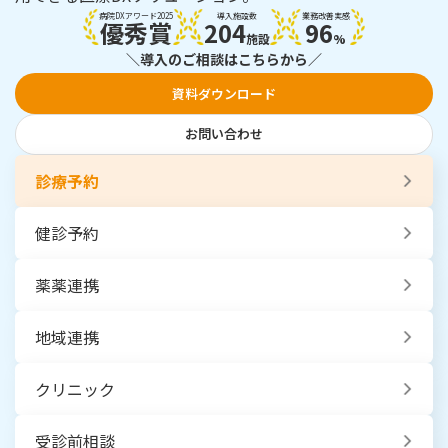
病院DXアワード2025
導入施設数
業務改善実感
優秀賞
204
96
施設
%
＼導入のご相談はこちらから／
資料ダウンロード
お問い合わせ
診療予約
健診予約
薬薬連携
地域連携
クリニック
受診前相談