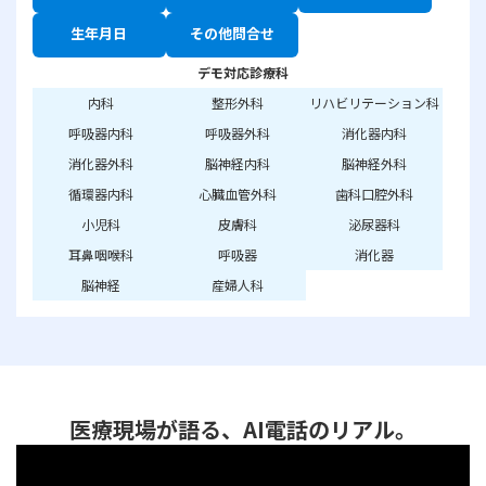
生年月日
その他問合せ
デモ対応診療科
内科
整形外科
リハビリテーション科
呼吸器内科
呼吸器外科
消化器内科
消化器外科
脳神経内科
脳神経外科
循環器内科
心臓血管外科
歯科口腔外科
小児科
皮膚科
泌尿器科
耳鼻咽喉科
呼吸器
消化器
脳神経
産婦人科
医療現場が語る、AI電話のリアル。