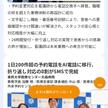
・予約変更対応を看護師から電話交換手へ移管。職種
の枠を超えた業務体制の再設計に成功
・文字起こし機能・着信番号記録により、患者への重
複確認やかけ間違いが解消され、スタッフの安心感と
対応精度が大幅に向上
・24時間受付・折り返し対応の実現で患者からの感謝
の声が増加し、看護師は本来業務への専念が可能に
1日200件超の予約電話をAI電話に移行、
折り返し対応の8割がSMSで完結
東邦大学医療センター大森病院
事務次長 加藤 様／医療支援部 課長補佐 中山 様／医療支援部
外来予約センター 係長 小沢 様
まずは資料ダウンロード