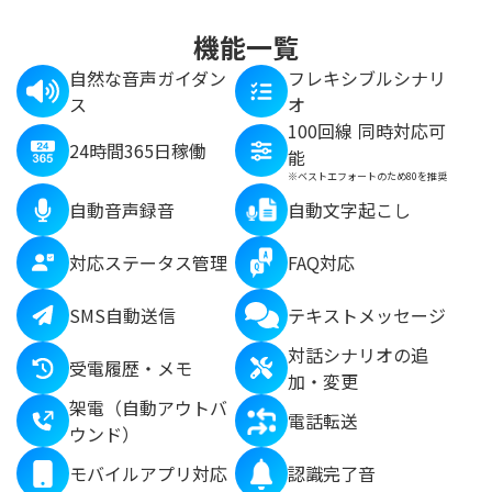
機能一覧
自然な音声ガイダン
フレキシブルシナリ
ス
オ
100回線 同時対応可
24時間365日稼働
能
※ベストエフォートのため80を推奨
自動音声録音
自動文字起こし
対応ステータス管理
FAQ対応
SMS自動送信
テキストメッセージ
対話シナリオの追
受電履歴・メモ
加・変更
架電（自動アウトバ
電話転送
ウンド）
モバイルアプリ対応
認識完了音