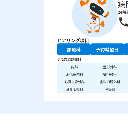
病
24時
phon
ヒアリング項目
診療科
予約希望日
デモ対応診療科
内科
整形外科
消化器内科
消化器外科
心臓血管外科
歯科口腔外科
耳鼻咽喉科
呼吸器