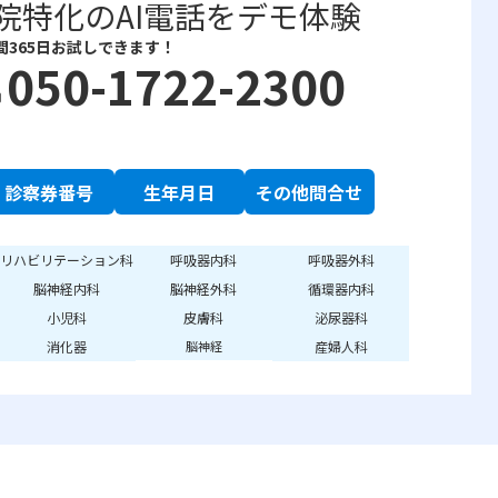
院特化のAI電話をデモ体験
間365日お試しできます！
050-1722-2300
e
診察券番号
生年月日
その他問合せ
リハビリテーション科
呼吸器内科
呼吸器外科
脳神経内科
脳神経外科
循環器内科
小児科
皮膚科
泌尿器科
消化器
産婦人科
脳神経