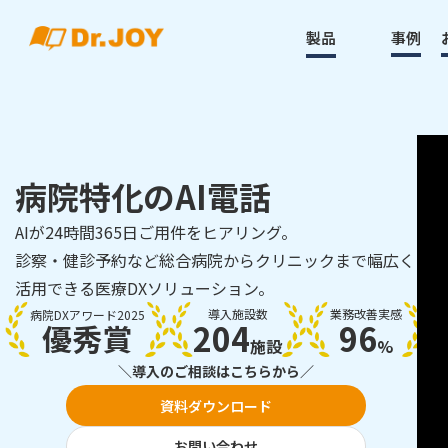
製品
事例
病院特化のAI電話
AIが24時間365日ご用件をヒアリング。
診察・健診予約など総合病院からクリニックまで幅広く
活用できる医療DXソリューション。
導入施設数
業務改善実感
病院DXアワード2025
204
96
優秀賞
施設
%
＼導入のご相談はこちらから／
資料ダウンロード
お問い合わせ