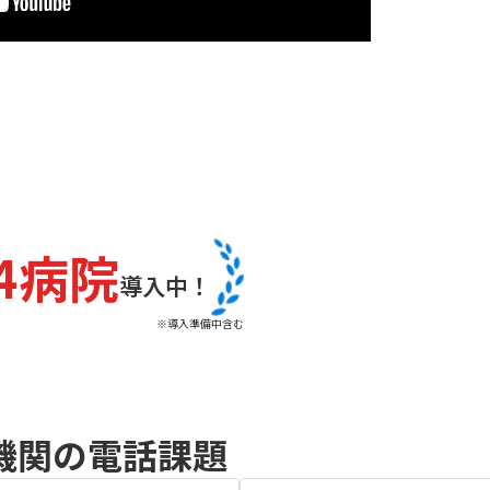
04病院
導入中！
※導入準備中含む
機関の電話課題