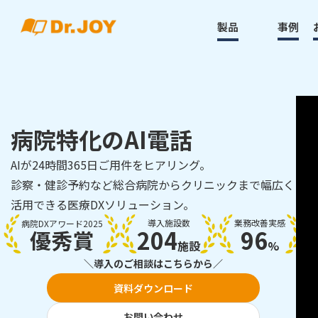
製品
事例
病院特化のAI電話
AIが24時間365日ご用件をヒアリング。
診察・健診予約など総合病院からクリニックまで幅広く
活用できる医療DXソリューション。
導入施設数
業務改善実感
病院DXアワード2025
204
96
優秀賞
施設
%
＼導入のご相談はこちらから／
資料ダウンロード
お問い合わせ