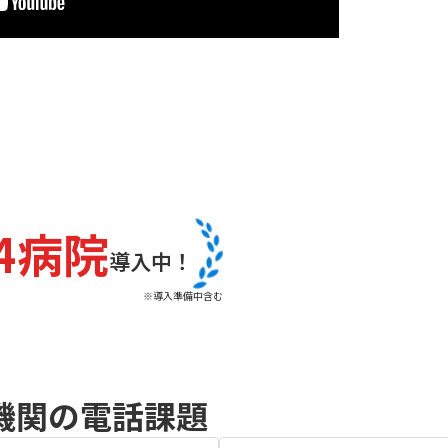
04病院
導入中！
※導入準備中含む
機関の電話課題