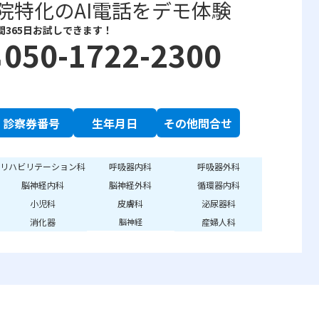
院特化のAI電話をデモ体験
間365日お試しできます！
050-1722-2300
e
診察券番号
生年月日
その他問合せ
リハビリテーション科
呼吸器内科
呼吸器外科
脳神経内科
脳神経外科
循環器内科
小児科
皮膚科
泌尿器科
消化器
産婦人科
脳神経