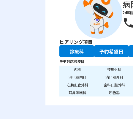
病
24時
phon
ヒアリング項目
診療科
予約希望日
デモ対応診療科
内科
整形外科
消化器内科
消化器外科
心臓血管外科
歯科口腔外科
耳鼻咽喉科
呼吸器