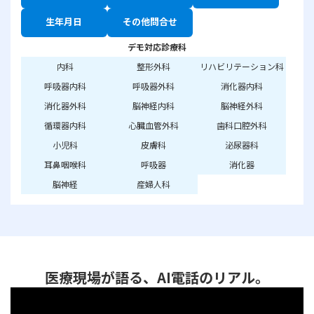
生年月日
その他問合せ
デモ対応診療科
内科
整形外科
リハビリテーション科
呼吸器内科
呼吸器外科
消化器内科
消化器外科
脳神経内科
脳神経外科
循環器内科
心臓血管外科
歯科口腔外科
小児科
皮膚科
泌尿器科
耳鼻咽喉科
呼吸器
消化器
脳神経
産婦人科
医療現場が語る、AI電話のリアル。