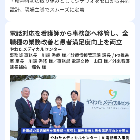
・精神科初の取り組みとしてシナリオをゼロから共同
設計、現場主導でスムーズに定着
電話対応を看護師から事務部へ移管し、全
職種の業務改善と患者満足度向上を両立
やわたメディカルセンター
事務部 事務長 川端 秀哉 様／診療情報管理課 課長 / PX推進
室 室長 川端 秀隆 様／事務部 電話交換 山田 様／外来看護
課長補佐 堀名 様