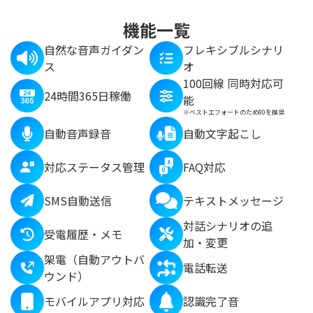
機能一覧
自然な音声ガイダン
フレキシブルシナリ
ス
オ
100回線 同時対応可
24時間365日稼働
能
※ベストエフォートのため80を推奨
自動音声録音
自動文字起こし
対応ステータス管理
FAQ対応
SMS自動送信
テキストメッセージ
対話シナリオの追
受電履歴・メモ
加・変更
架電（自動アウトバ
電話転送
ウンド）
モバイルアプリ対応
認識完了音