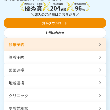
病院DXアワード2025
導入施設数
業務改善実感
優秀賞
204
96
施設
%
＼導入のご相談はこちらから／
資料ダウンロード
お問い合わせ
診療予約
健診予約
薬薬連携
地域連携
クリニック
受診前相談