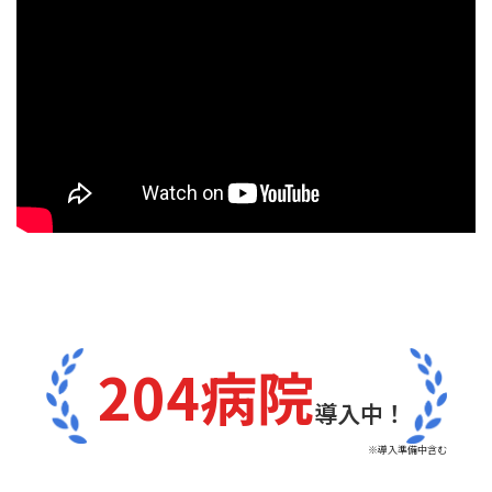
204病院
導入中！
※導入準備中含む