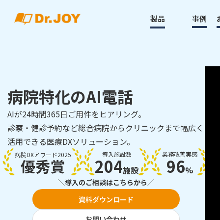
製品
事例
病院特化のAI電話
AIが24時間365日ご用件をヒアリング。
診察・健診予約など総合病院からクリニックまで幅広く
活用できる医療DXソリューション。
導入施設数
業務改善実感
病院DXアワード2025
204
96
優秀賞
施設
%
＼導入のご相談はこちらから／
資料ダウンロード
お問い合わせ