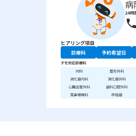
病
24時
phon
ヒアリング項目
診療科
予約希望日
デモ対応診療科
内科
整形外科
消化器内科
消化器外科
心臓血管外科
歯科口腔外科
耳鼻咽喉科
呼吸器