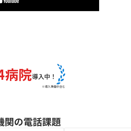
04病院
導入中！
※導入準備中含む
機関の電話課題