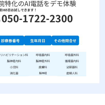
院特化のAI電話をデモ体験
間365日お試しできます！
050-1722-2300
e
診察券番号
生年月日
その他問合せ
リハビリテーション科
呼吸器内科
呼吸器外科
脳神経内科
脳神経外科
循環器内科
小児科
皮膚科
泌尿器科
消化器
産婦人科
脳神経