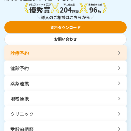
病院DXアワード2025
導入施設数
業務改善実感
優秀賞
204
96
施設
%
＼導入のご相談はこちらから／
資料ダウンロード
お問い合わせ
診療予約
健診予約
薬薬連携
地域連携
クリニック
受診前相談