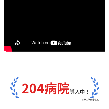
204病院
導入中！
※導入準備中含む