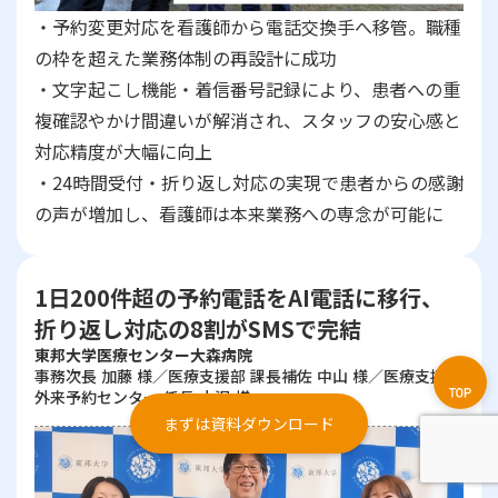
・予約変更対応を看護師から電話交換手へ移管。職種
の枠を超えた業務体制の再設計に成功
・文字起こし機能・着信番号記録により、患者への重
複確認やかけ間違いが解消され、スタッフの安心感と
対応精度が大幅に向上
・24時間受付・折り返し対応の実現で患者からの感謝
の声が増加し、看護師は本来業務への専念が可能に
1日200件超の予約電話をAI電話に移行、
折り返し対応の8割がSMSで完結
東邦大学医療センター大森病院
事務次長 加藤 様／医療支援部 課長補佐 中山 様／医療支援部
外来予約センター 係長 小沢 様
まずは資料ダウンロード