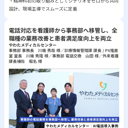
・精神科初の取り組みとしてシナリオをゼロから共同
設計、現場主導でスムーズに定着
電話対応を看護師から事務部へ移管し、全
職種の業務改善と患者満足度向上を両立
やわたメディカルセンター
事務部 事務長 川端 秀哉 様／診療情報管理課 課長 / PX推進
室 室長 川端 秀隆 様／事務部 電話交換 山田 様／外来看護
課長補佐 堀名 様