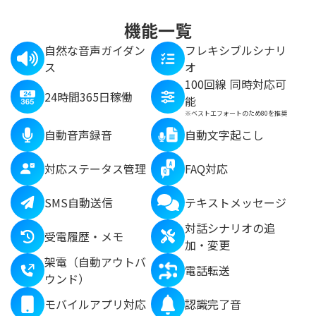
機能一覧
自然な音声ガイダン
フレキシブルシナリ
ス
オ
100回線 同時対応可
24時間365日稼働
能
※ベストエフォートのため80を推奨
自動音声録音
自動文字起こし
対応ステータス管理
FAQ対応
SMS自動送信
テキストメッセージ
対話シナリオの追
受電履歴・メモ
加・変更
架電（自動アウトバ
電話転送
ウンド）
モバイルアプリ対応
認識完了音