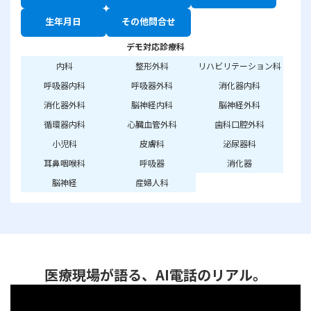
生年月日
その他問合せ
デモ対応診療科
内科
整形外科
リハビリテーション科
呼吸器内科
呼吸器外科
消化器内科
消化器外科
脳神経内科
脳神経外科
循環器内科
心臓血管外科
歯科口腔外科
小児科
皮膚科
泌尿器科
耳鼻咽喉科
呼吸器
消化器
脳神経
産婦人科
医療現場が語る、AI電話のリアル。