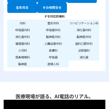
生年月日
その他問合せ
デモ対応診療科
内科
整形外科
リハビリテーション科
呼吸器内科
呼吸器外科
消化器内科
消化器外科
脳神経内科
脳神経外科
循環器内科
心臓血管外科
歯科口腔外科
小児科
皮膚科
泌尿器科
耳鼻咽喉科
呼吸器
消化器
脳神経
産婦人科
医療現場が語る、AI電話のリアル。