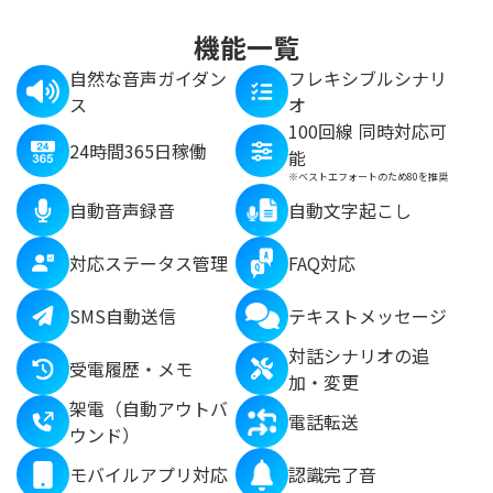
機能一覧
自然な音声ガイダン
フレキシブルシナリ
ス
オ
100回線 同時対応可
24時間365日稼働
能
※ベストエフォートのため80を推奨
自動音声録音
自動文字起こし
対応ステータス管理
FAQ対応
SMS自動送信
テキストメッセージ
対話シナリオの追
受電履歴・メモ
加・変更
架電（自動アウトバ
電話転送
ウンド）
モバイルアプリ対応
認識完了音