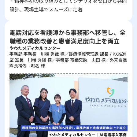
・精神科初の取り組みとしてシナリオをゼロから共同
設計、現場主導でスムーズに定着
電話対応を看護師から事務部へ移管し、全
職種の業務改善と患者満足度向上を両立
やわたメディカルセンター
事務部 事務長 川端 秀哉 様／診療情報管理課 課長 / PX推進
室 室長 川端 秀隆 様／事務部 電話交換 山田 様／外来看護
課長補佐 堀名 様