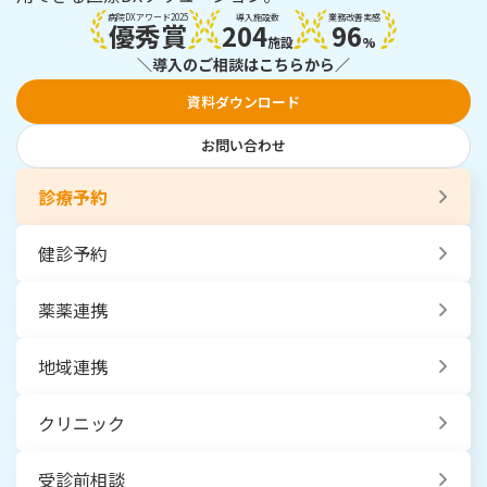
病院DXアワード2025
導入施設数
業務改善実感
優秀賞
204
96
施設
%
＼導入のご相談はこちらから／
資料ダウンロード
お問い合わせ
診療予約
健診予約
薬薬連携
地域連携
クリニック
受診前相談