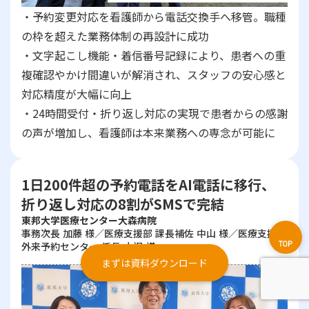
・予約変更対応を看護師から電話交換手へ移管。職種
の枠を超えた業務体制の再設計に成功
・文字起こし機能・着信番号記録により、患者への重
複確認やかけ間違いが解消され、スタッフの安心感と
対応精度が大幅に向上
・24時間受付・折り返し対応の実現で患者からの感謝
の声が増加し、看護師は本来業務への専念が可能に
1日200件超の予約電話をAI電話に移行、
折り返し対応の8割がSMSで完結
東邦大学医療センター大森病院
事務次長 加藤 様／医療支援部 課長補佐 中山 様／医療支援部
外来予約センター 係長 小沢 様
まずは資料ダウンロード