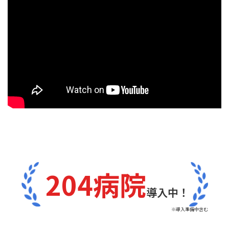
204病院
導入中！
※導入準備中含む