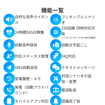
機能一覧
自然な音声ガイダン
フレキシブルシナリ
ス
オ
100回線 同時対応可
24時間365日稼働
能
※ベストエフォートのため80を推奨
自動音声録音
自動文字起こし
対応ステータス管理
FAQ対応
SMS自動送信
テキストメッセージ
対話シナリオの追
受電履歴・メモ
加・変更
架電（自動アウトバ
電話転送
ウンド）
モバイルアプリ対応
認識完了音