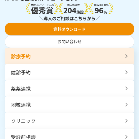
病院DXアワード2025
導入施設数
業務改善実感
優秀賞
204
96
施設
%
＼導入のご相談はこちらから／
資料ダウンロード
お問い合わせ
診療予約
健診予約
薬薬連携
地域連携
クリニック
受診前相談