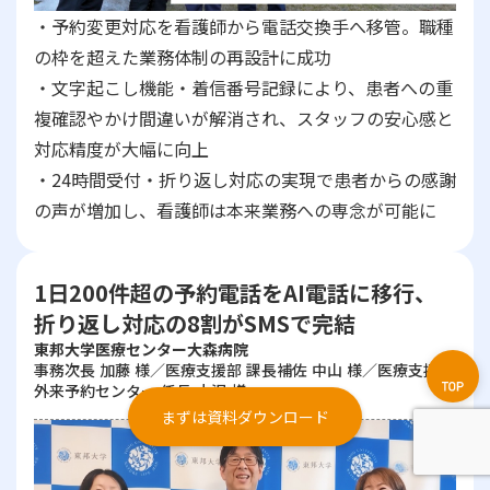
・予約変更対応を看護師から電話交換手へ移管。職種
の枠を超えた業務体制の再設計に成功
・文字起こし機能・着信番号記録により、患者への重
複確認やかけ間違いが解消され、スタッフの安心感と
対応精度が大幅に向上
・24時間受付・折り返し対応の実現で患者からの感謝
の声が増加し、看護師は本来業務への専念が可能に
1日200件超の予約電話をAI電話に移行、
折り返し対応の8割がSMSで完結
東邦大学医療センター大森病院
事務次長 加藤 様／医療支援部 課長補佐 中山 様／医療支援部
外来予約センター 係長 小沢 様
まずは資料ダウンロード