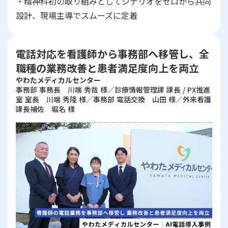
・精神科初の取り組みとしてシナリオをゼロから共同
設計、現場主導でスムーズに定着
電話対応を看護師から事務部へ移管し、全
職種の業務改善と患者満足度向上を両立
やわたメディカルセンター
事務部 事務長 川端 秀哉 様／診療情報管理課 課長 / PX推進
室 室長 川端 秀隆 様／事務部 電話交換 山田 様／外来看護
課長補佐 堀名 様