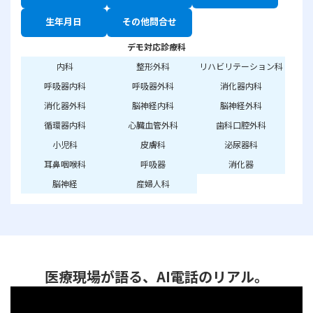
生年月日
その他問合せ
デモ対応診療科
内科
整形外科
リハビリテーション科
呼吸器内科
呼吸器外科
消化器内科
消化器外科
脳神経内科
脳神経外科
循環器内科
心臓血管外科
歯科口腔外科
小児科
皮膚科
泌尿器科
耳鼻咽喉科
呼吸器
消化器
脳神経
産婦人科
医療現場が語る、AI電話のリアル。