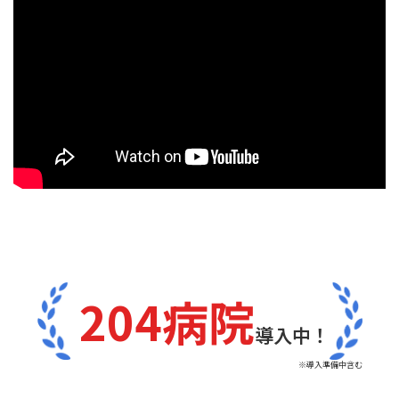
204病院
導入中！
※導入準備中含む