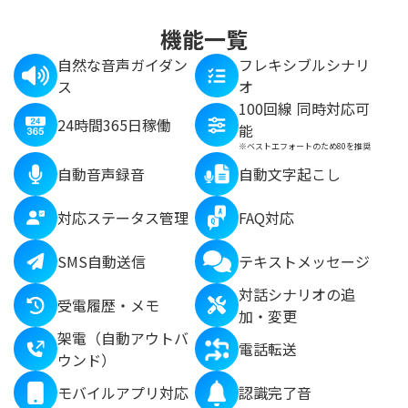
機能一覧
自然な音声ガイダン
フレキシブルシナリ
ス
オ
100回線 同時対応可
24時間365日稼働
能
※ベストエフォートのため80を推奨
自動音声録音
自動文字起こし
対応ステータス管理
FAQ対応
SMS自動送信
テキストメッセージ
対話シナリオの追
受電履歴・メモ
加・変更
架電（自動アウトバ
電話転送
ウンド）
モバイルアプリ対応
認識完了音