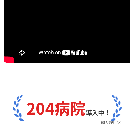
204病院
導入中！
※導入準備中含む