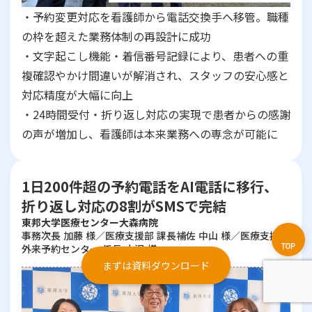
・予約変更対応を看護師から電話交換手へ移管。職種
の枠を超えた業務体制の再設計に成功
・文字起こし機能・着信番号記録により、患者への重
複確認やかけ間違いが解消され、スタッフの安心感と
対応精度が大幅に向上
・24時間受付・折り返し対応の実現で患者からの感謝
の声が増加し、看護師は本来業務への専念が可能に
1日200件超の予約電話をAI電話に移行、
折り返し対応の8割がSMSで完結
東邦大学医療センター大森病院
事務次長 加藤 様／医療支援部 課長補佐 中山 様／医療支援部
外来予約センター 係長 小沢 様
まずは資料ダウンロード