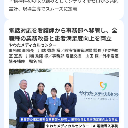
・精神科初の取り組みとしてシナリオをゼロから共同
設計、現場主導でスムーズに定着
電話対応を看護師から事務部へ移管し、全
職種の業務改善と患者満足度向上を両立
やわたメディカルセンター
事務部 事務長 川端 秀哉 様／診療情報管理課 課長 / PX推進
室 室長 川端 秀隆 様／事務部 電話交換 山田 様／外来看護
課長補佐 堀名 様