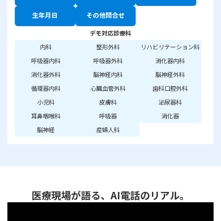
生年月日
その他問合せ
デモ対応診療科
内科
整形外科
リハビリテーション科
呼吸器内科
呼吸器外科
消化器内科
消化器外科
脳神経内科
脳神経外科
循環器内科
心臓血管外科
歯科口腔外科
小児科
皮膚科
泌尿器科
耳鼻咽喉科
呼吸器
消化器
脳神経
産婦人科
医療現場が語る、AI電話のリアル。