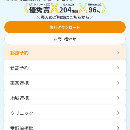
病院DXアワード2025
導入施設数
業務改善実感
優秀賞
204
96
施設
%
＼導入のご相談はこちらから／
資料ダウンロード
お問い合わせ
診療予約
健診予約
薬薬連携
地域連携
クリニック
受診前相談