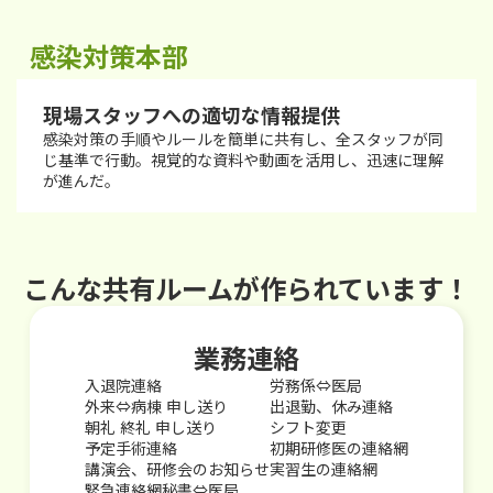
感染対策本部
現場スタッフへの適切な情報提供
感染対策の手順やルールを簡単に共有し、全スタッフが同
じ基準で行動。視覚的な資料や動画を活用し、迅速に理解
が進んだ。
こんな共有ルームが作られています！
業務連絡
入退院連絡
労務係⇔医局
外来⇔病棟 申し送り
出退勤、休み連絡
朝礼 終礼 申し送り
シフト変更
予定手術連絡
初期研修医の連絡網
講演会、研修会のお知らせ
実習生の連絡網
緊急連絡網秘書⇔医局