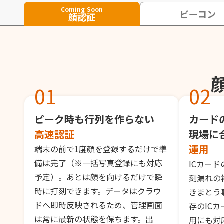
Coming Soon
ビーコン
顔認証
01
02
ピーク時も行列を作らない
カード
高速認証
現場に
運用
端末の前で1度顔を登録するだけで準
備は完了（※一括写真登録にも対応
ICカー
予定）。あとは顔を向けるだけで瞬
刻漏れの
時に打刻できます。データはクラウ
きまとう
ドへ即時反映されるため、管理画面
存のIC
は常に最新の状態を保ちます。出
用にも対