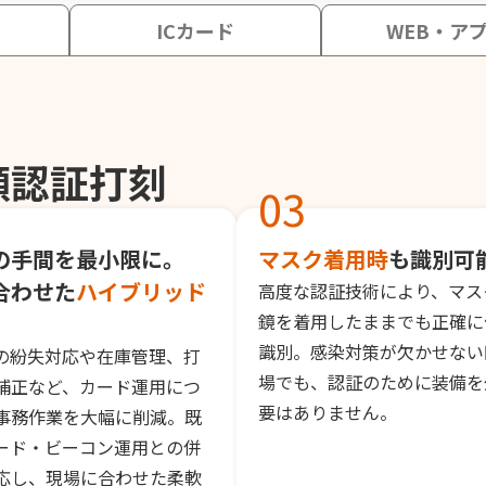
ICカード
WEB・ア
顔認証打刻
03
の手間を最小限に。
マスク着用時
も識別可
合わせた
ハイブリッド
高度な認証技術により、マス
鏡を着用したままでも正確に
識別。感染対策が欠かせない
ドの紛失対応や在庫管理、打
場でも、認証のために装備を
補正など、カード運用につ
要はありません。
事務作業を大幅に削減。既
カード・ビーコン運用との併
応し、現場に合わせた柔軟