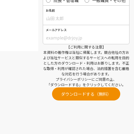
院長・管理職
一般職員・その他
お名前
メールアドレス
【ご利用に関する注意】
本資料の著作権は当社に帰属します。競合他社の方お
よび当社サービスと類似するサービスへの転用を目的
とした方のダウンロード・利用はお断りします。不正
な取得・利用が確認された場合、法的措置を含む厳格
な対応を行う場合があります。
プライバシーポリシー
にご同意の上、
「ダウンロードする」をクリックしてください。
ダウンロードする（無料）