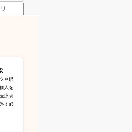
プリ
能
クや眼
個人を
医療現
外す必