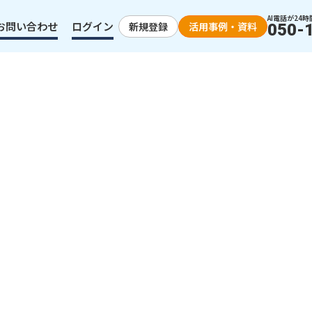
AI電話が24時
お問い合わせ
ログイン
新規登録
活用事例・資料
050-
現
n）
、全