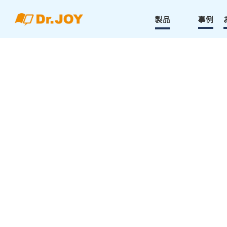
製品
事例
勤怠打刻
多様な打刻方法で、システムの全職員導入も実
ビーコン・ICカード・WEB/アプリ・顔認証（Coming Soo
の4方式で、医師から看護師・コメディカル・事務職員まで
スタッフの打刻をカバーします。
資料ダウンロード
お問い合わせ