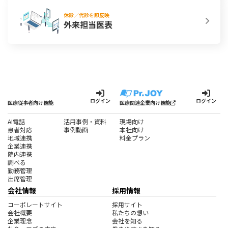
休診／代診を即反映
外来担当医表
ログイン
ログイン
医療従事者向け機能
医療関連企業向け機能
AI電話
活用事例・資料
現場向け
患者対応
事例動画
本社向け
地域連携
料金プラン
企業連携
院内連携
調べる
勤務管理
出席管理
会社情報
採用情報
コーポレートサイト
採用サイト
会社概要
私たちの想い
企業理念
会社を知る